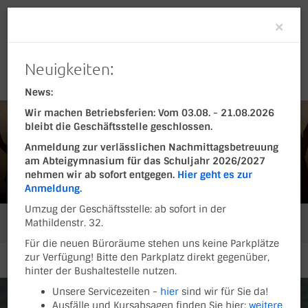
Clo
×
Neuigkeiten:
News:
Wir machen Betriebsferien: Vom 03.08. - 21.08.2026
bleibt die Geschäftsstelle geschlossen.
Anmeldung zur verlässlichen Nachmittagsbetreuung
am Abteigymnasium für das Schuljahr 2026/2027
nehmen wir ab sofort entgegen.
Hier geht es zur
Anmeldung.
Umzug der Geschäftsstelle: ab sofort in der
Mathildenstr. 32.
Sie befinden sich hier:
Sportarten
Sport der Älteren
NADiA
Für die neuen Büroräume stehen uns keine Parkplätze
zur Verfügung! Bitte den Parkplatz direkt gegenüber,
hinter der Bushaltestelle nutzen.
Unsere Servicezeiten -
hier
sind wir für Sie da!
Ausfälle und Kursabsagen finden Sie hier:
weitere