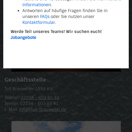
Informationen
.
Antworten auf häufige Fragen finden Sie in
unseren
FAQs
oder Sie nutzen unser
Kontaktformular
.
Werde Teil unseres Teams! Wir suchen euch!
Jobangebote
Geschäftsstelle
TuS Brauweiler 1951 e.V.
Telefon:
02234 - 603 65 40
Telefax: 02234 - 603 65 41
E-Mail:
info@tus-brauweiler.de