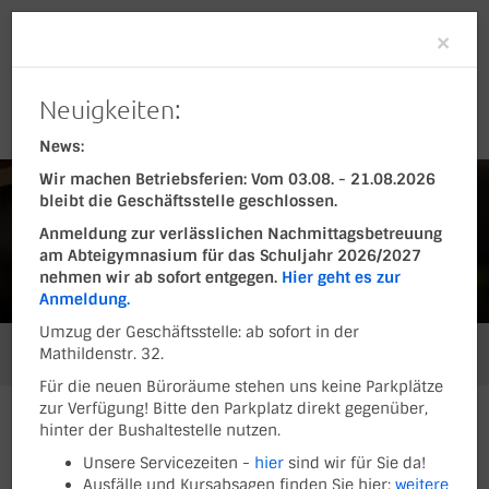
Clo
×
Neuigkeiten:
News:
Wir machen Betriebsferien: Vom 03.08. - 21.08.2026
bleibt die Geschäftsstelle geschlossen.
Anmeldung zur verlässlichen Nachmittagsbetreuung
am Abteigymnasium für das Schuljahr 2026/2027
nehmen wir ab sofort entgegen.
Hier geht es zur
Anmeldung.
Umzug der Geschäftsstelle: ab sofort in der
Mathildenstr. 32.
Sie befinden sich hier:
Sportarten
Basketball
Unsere Hallen
Für die neuen Büroräume stehen uns keine Parkplätze
zur Verfügung! Bitte den Parkplatz direkt gegenüber,
hinter der Bushaltestelle nutzen.
UND HIER KÖNNT IHR
Unsere Servicezeiten -
hier
sind wir für Sie da!
Ausfälle und Kursabsagen finden Sie hier:
weitere