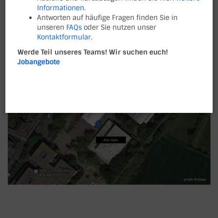
UNS FINDEN
Informationen
.
Antworten auf häufige Fragen finden Sie in
Die Sporthallen der Basketball-Abteilung
unseren
FAQs
oder Sie nutzen unser
Kontaktformular
.
Werde Teil unseres Teams! Wir suchen euch!
Jobangebote