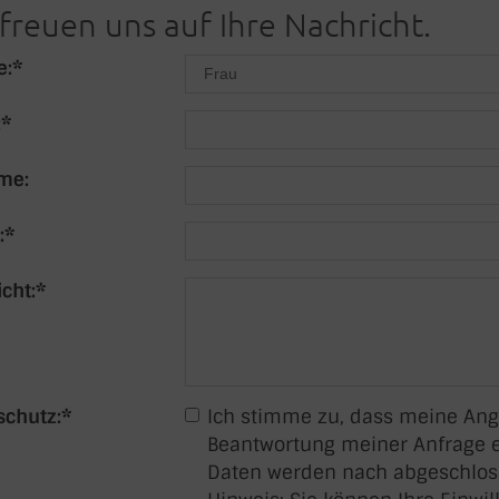
freuen uns auf Ihre Nachricht.
e:
*
:
*
me:
:
*
cht:
*
schutz:
*
Ich stimme zu, dass meine An
Beantwortung meiner Anfrage e
Daten werden nach abgeschloss