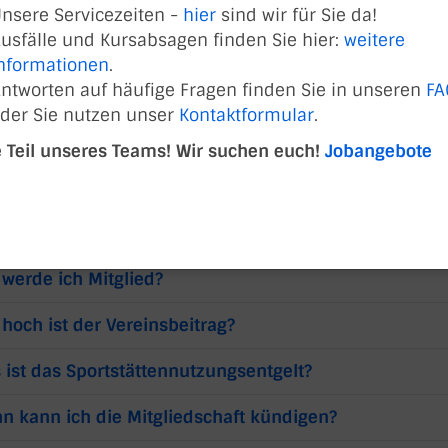
nsere Servicezeiten -
hier
sind wir für Sie da!
Antworten/FAQs
usfälle und Kursabsagen finden Sie hier:
weitere
nformationen
.
ntworten auf häufige Fragen finden Sie in unseren
FA
der Sie nutzen unser
Kontaktformular
.
RAGEN UND ANTWORT
 Teil unseres Teams! Wir suchen euch!
Jobangebote
 kann mir meine Fragen beantworten?
 werde ich Mitglied?
hoch ist der Vereinsbeitrag?
 ist das Sportstättennutzungsentgelt?
n kann ich die Mitgliedschaft kündigen?