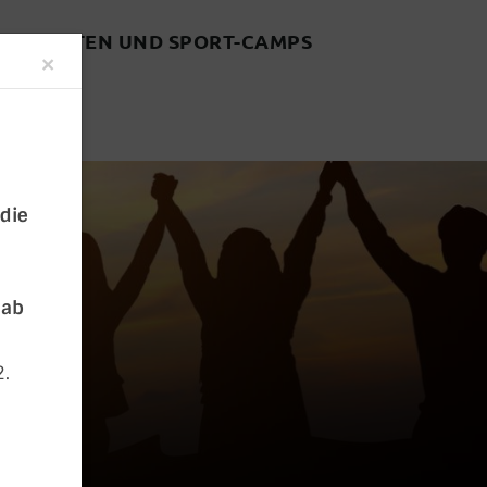
FREIZEITEN UND SPORT-CAMPS
Close
×
 die
 ab
2.