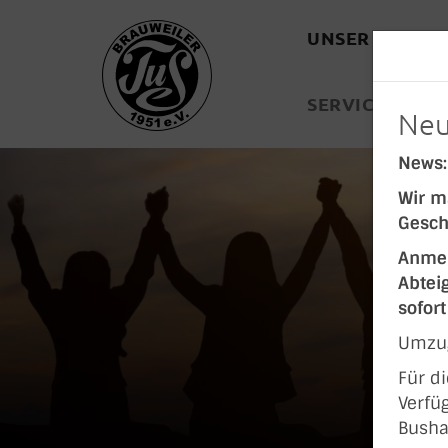
UNSER VEREIN
SERVICE
KON
Neu
News:
Wir m
Gesch
Anmel
Abtei
sofor
Umzug
Für d
Verfüg
Busha