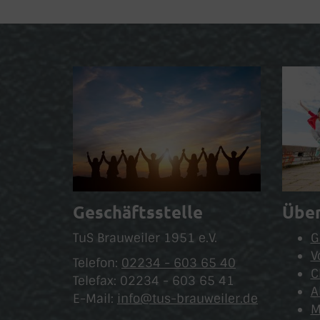
Geschäftsstelle
Über
TuS Brauweiler 1951 e.V.
G
V
Telefon:
02234 - 603 65 40
C
Telefax: 02234 - 603 65 41
A
E-Mail:
info@tus-brauweiler.de
M