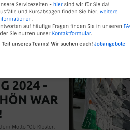
nsere Servicezeiten -
hier
sind wir für Sie da!
Brauweiler Karnevalszug 2024
usfälle und Kursabsagen finden Sie hier:
weitere
nformationen
.
ntworten auf häufige Fragen finden Sie in unseren
FA
der Sie nutzen unser
Kontaktformular
.
RAUWEILE
 Teil unseres Teams! Wir suchen euch!
Jobangebote
ARNEVALS
G 2024 -
CHÖN WAR
!
dem Motto "Ob Kloster,