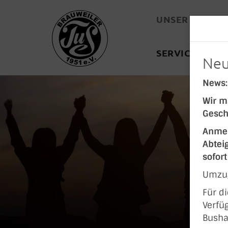
UNSER VEREIN
SERVICE
KON
Neu
News:
Wir m
Gesch
Anmel
Abtei
sofor
Umzug
Für d
Verfüg
Busha