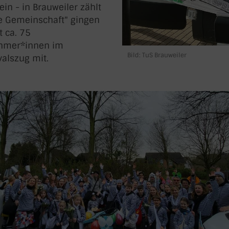
ein - in Brauweiler zählt
e Gemeinschaft" gingen
t ca. 75
ehmer*innen im
Bild: TuS Brauweiler
alszug mit.