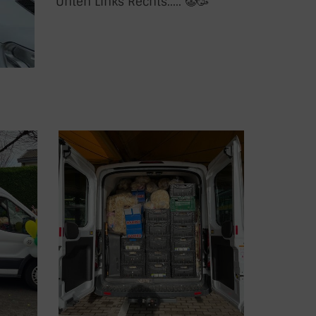
Unten Links Rechts..... 🤡🥳