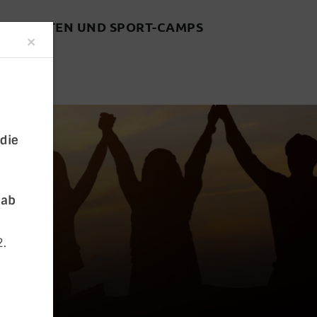
FREIZEITEN UND SPORT-CAMPS
Close
×
 die
 ab
2.