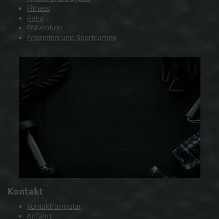
Fitness
Reha
Prävention
Freizeiten und Sportcamps
Kontakt
Kontaktformular
Anfahrt