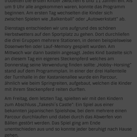
trudelten die ersten Kinder zwischen 6 und 11 Jahren ein. Als
um 9 Uhr alle angekommen waren, konnte das Programm
beginnen. Am ersten Tag wechselten die Kinder sich
zwischen Spielen wie „Balkenball“ oder „Autowerkstatt“ ab.
Dienstags entschieden wir uns aufgrund des schönen
Herbstwetters auf den Sportplatz zu gehen. Dort durchliefen
die drei Gruppen mehrere Stationen, in denen beispielsweise
Dosenwerfen oder Lauf-Memory gespielt wurden. Am
Mittwoch war dann basteln angesagt. Jedes Kind bastelte sich
an diesem Tag ein eigenes Steckenpferd welches am
Donnerstag seine Verwendung finden sollte: „Hobby-Horsing“
stand auf dem Programmplan. In einer der drei Hallenteile
der Turnhalle in der Kastanienallee wurde ein Parcour,
ähnlich wie beim Springreiten, aufgebaut, welchen die Kinder
mit ihrem Steckenpferd reiten durften.
Am Freitag, dem letzten Tag, spielten wir mit den Kindern
zum Abschluss „Takeshi´s Castle“: Ein Spiel aus einer
bekannten japanischen Spielshow, bei dem mehrere einen
Parcour durchlaufen und dabei durch das Abwerfen von
Bällen gestört werden. Das Spiel ging am Ende
unentschieden aus und so konnte jeder beruhigt nach Hause
gehen.