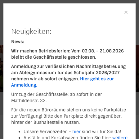
Clo
×
Neuigkeiten:
News:
Wir machen Betriebsferien: Vom 03.08. - 21.08.2026
bleibt die Geschäftsstelle geschlossen.
Anmeldung zur verlässlichen Nachmittagsbetreuung
am Abteigymnasium für das Schuljahr 2026/2027
nehmen wir ab sofort entgegen.
Hier geht es zur
Anmeldung.
Umzug der Geschäftsstelle: ab sofort in der
Mathildenstr. 32.
Sie befinden sich hier:
Ferienfreizeiten und Sport-Camps
Archiv
Freizeiten 2020
Für die neuen Büroräume stehen uns keine Parkplätze
zur Verfügung! Bitte den Parkplatz direkt gegenüber,
hinter der Bushaltestelle nutzen.
FREIZEITEN 2020
Unsere Servicezeiten -
hier
sind wir für Sie da!
Ausfälle und Kursabsagen finden Sie hier:
weitere