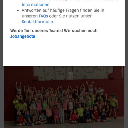
Informationen
.
Osterfreizeit: 23.04 - 26.04.2019
Antworten auf häufige Fragen finden Sie in
Sommerfreizeit: 19.08. - 23.08.2019
unseren
FAQs
oder Sie nutzen unser
Kontaktformular
.
Herbstfreizeit: 21.10. - 25.10.2019
Werde Teil unseres Teams! Wir suchen euch!
Jobangebote
OSTERFREIZEIT 2019