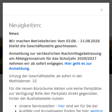
Clo
×
Neuigkeiten:
News:
Wir machen Betriebsferien: Vom 03.08. - 21.08.2026
bleibt die Geschäftsstelle geschlossen.
Anmeldung zur verlässlichen Nachmittagsbetreuung
am Abteigymnasium für das Schuljahr 2026/2027
nehmen wir ab sofort entgegen.
Hier geht es zur
Anmeldung.
Umzug der Geschäftsstelle: ab sofort in der
Mathildenstr. 32.
Sie befinden sich hier:
Ferienfreizeiten und Sport-Camps
Archiv
Freizeiten 2019
Für die neuen Büroräume stehen uns keine Parkplätze
zur Verfügung! Bitte den Parkplatz direkt gegenüber,
hinter der Bushaltestelle nutzen.
FREIZEITEN 2019
Unsere Servicezeiten -
hier
sind wir für Sie da!
Ausfälle und Kursabsagen finden Sie hier:
weitere