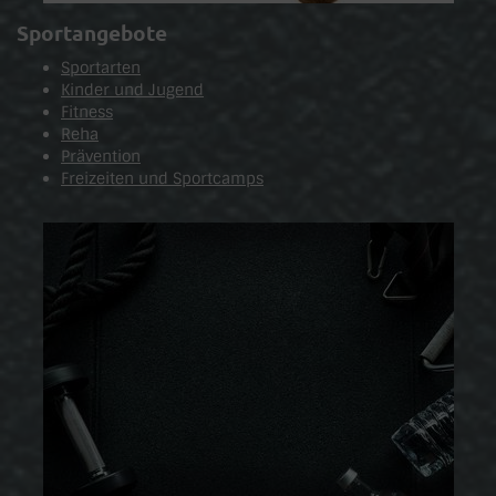
Sportangebote
Sportarten
Kinder und Jugend
Fitness
Reha
Prävention
Freizeiten und Sportcamps