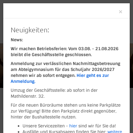
Clo
×
Neuigkeiten:
News:
Wir machen Betriebsferien: Vom 03.08. - 21.08.2026
bleibt die Geschäftsstelle geschlossen.
Anmeldung zur verlässlichen Nachmittagsbetreuung
am Abteigymnasium für das Schuljahr 2026/2027
nehmen wir ab sofort entgegen.
Hier geht es zur
Anmeldung.
Umzug der Geschäftsstelle: ab sofort in der
Mathildenstr. 32.
Sie befinden sich hier:
Sportarten
Group-Fitness
Auf einen Blick
Für die neuen Büroräume stehen uns keine Parkplätze
zur Verfügung! Bitte den Parkplatz direkt gegenüber,
hinter der Bushaltestelle nutzen.
SPORTANGEBOTE AUF
Unsere Servicezeiten -
hier
sind wir für Sie da!
Ausfälle und Kursabsagen finden Sie hier:
weitere